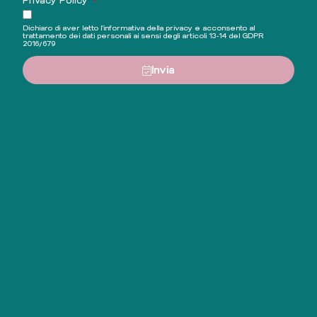
Privacy Policy
Dichiaro di aver letto l'informativa della privacy e acconsento al
trattamento dei dati personali ai sensi degli articoli 13-14 del GDPR
2016/679
Invia