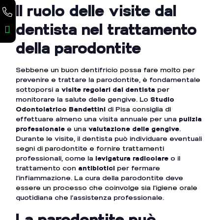
Il ruolo delle visite dal
dentista nel trattamento
della parodontite
Sebbene un buon dentifricio possa fare molto per
prevenire e trattare la parodontite, è fondamentale
sottoporsi a
visite regolari dal dentista
per
monitorare la salute delle gengive. Lo
Studio
Odontoiatrico Bandettini
di Pisa consiglia di
effettuare almeno una visita annuale per una
pulizia
professionale
e una
valutazione delle gengive
.
Durante le visite, il dentista può individuare eventuali
segni di parodontite e fornire trattamenti
professionali, come la
levigatura radicolare
o il
trattamento con
antibiotici
per fermare
l’infiammazione. La cura della parodontite deve
essere un processo che coinvolge sia l’igiene orale
quotidiana che l’assistenza professionale.
La parodontite può