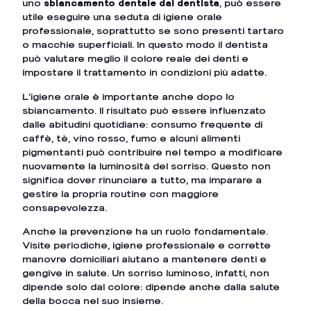
uno
sbiancamento dentale dal dentista
, può essere
utile eseguire una seduta di igiene orale
professionale, soprattutto se sono presenti tartaro
o macchie superficiali. In questo modo il dentista
può valutare meglio il colore reale dei denti e
impostare il trattamento in condizioni più adatte.
L’igiene orale è importante anche dopo lo
sbiancamento. Il risultato può essere influenzato
dalle abitudini quotidiane: consumo frequente di
caffè, tè, vino rosso, fumo e alcuni alimenti
pigmentanti può contribuire nel tempo a modificare
nuovamente la luminosità del sorriso. Questo non
significa dover rinunciare a tutto, ma imparare a
gestire la propria routine con maggiore
consapevolezza.
Anche la prevenzione ha un ruolo fondamentale.
Visite periodiche, igiene professionale e corrette
manovre domiciliari aiutano a mantenere denti e
gengive in salute. Un sorriso luminoso, infatti, non
dipende solo dal colore: dipende anche dalla salute
della bocca nel suo insieme.