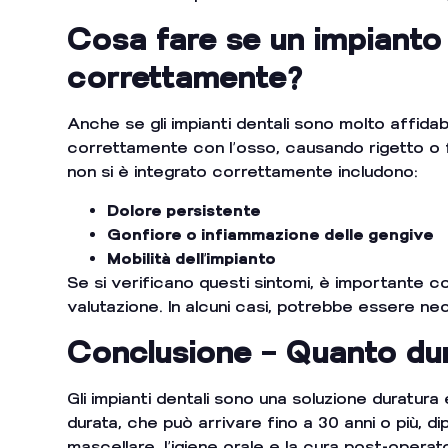
Cosa fare se un impianto 
correttamente?
Anche se gli impianti dentali sono molto affidabili
correttamente con l’osso, causando rigetto o fa
non si è integrato correttamente includono:
Dolore persistente
Gonfiore o infiammazione delle gengive
Mobilità dell’impianto
Se si verificano questi sintomi, è importante c
valutazione. In alcuni casi, potrebbe essere nec
Conclusione – Quanto dur
Gli impianti dentali sono una soluzione duratura 
durata, che può arrivare fino a 30 anni o più, di
mascellare, l’igiene orale e la cura post-operat