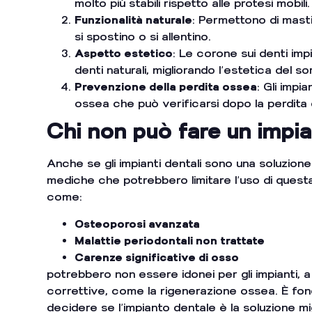
molto più stabili rispetto alle protesi mobili.
Funzionalità naturale
: Permettono di mast
si spostino o si allentino.
Aspetto estetico
: Le corone sui denti im
denti naturali, migliorando l’estetica del so
Prevenzione della perdita ossea
: Gli impi
ossea che può verificarsi dopo la perdita 
Chi non può fare un impi
Anche se gli impianti dentali sono una soluzione
mediche che potrebbero limitare l’uso di questa
come:
Osteoporosi avanzata
Malattie periodontali non trattate
Carenze significative di osso
potrebbero non essere idonei per gli impianti
correttive, come la rigenerazione ossea. È fon
decidere se l’impianto dentale è la soluzione mig