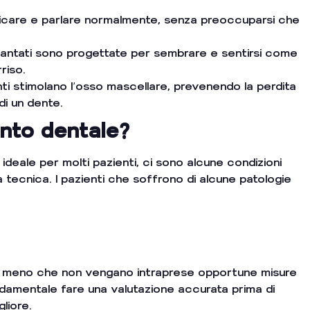
icare e parlare normalmente, senza preoccuparsi che
piantati sono progettate per sembrare e sentirsi come
rriso.
anti stimolano l’osso mascellare, prevenendo la perdita
di un dente.
anto dentale?
 ideale per molti pazienti, ci sono alcune condizioni
 tecnica. I pazienti che soffrono di alcune patologie
, a meno che non vengano intraprese opportune misure
damentale fare una valutazione accurata prima di
liore.