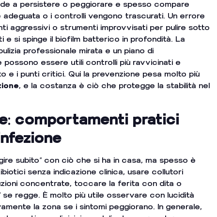
tende a persistere o peggiorare e spesso compare
è adeguata o i controlli vengono trascurati. Un errore
i aggressivi o strumenti improvvisati per pulire sotto
i e si spinge il biofilm batterico in profondità. La
ulizia professionale mirata e un piano di
possono essere utili controlli più ravvicinati e
to e i punti critici. Qui la prevenzione pesa molto più
zione
, e la costanza è ciò che protegge la stabilità nel
e: comportamenti pratici
 infezione
gire subito” con ciò che si ha in casa, ma spesso è
biotici senza indicazione clinica, usare collutori
luzioni concentrate, toccare la ferita con dita o
” se regge. È molto più utile osservare con lucidità
mente la zona se i sintomi peggiorano. In generale,