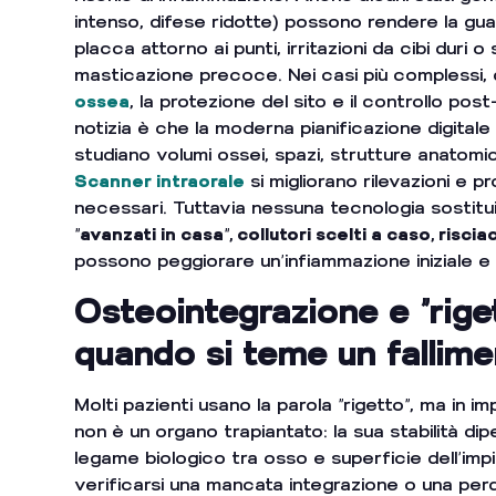
intenso, difese ridotte) possono rendere la guarig
placca attorno ai punti, irritazioni da cibi duri o 
masticazione precoce. Nei casi più complessi,
ossea
, la protezione del sito e il controllo po
notizia è che la moderna pianificazione digital
studiano volumi ossei, spazi, strutture anatomi
Scanner intraorale
si migliorano rilevazioni e 
necessari. Tuttavia nessuna tecnologia sostitu
“avanzati in casa”, collutori scelti a caso, riscia
possono peggiorare un’infiammazione iniziale e
Osteointegrazione e “rige
quando si teme un fallim
Molti pazienti usano la parola “rigetto”, ma in 
non è un organo trapiantato: la sua stabilità dip
legame biologico tra osso e superficie dell’i
verificarsi una mancata integrazione o una perdi