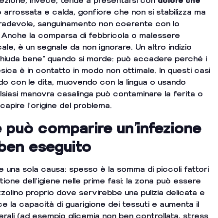
nfezione, invece, tende a presentarsi con
dolore che
arrossata e calda, gonfiore che non si stabilizza ma
sgradevole, sanguinamento non coerente con lo
. Anche la comparsa di febbricola o malessere
le, è un segnale da non ignorare. Un altro indizio
chiuda bene” quando si morde: può accadere perché i
sica è in contatto in modo non ottimale. In questi casi
do con le dita, muovendo con la lingua o usando
alsiasi manovra casalinga può contaminare la ferita o
capire l’origine del problema.
 può comparire un’infezione
ben eseguito
una sola causa: spesso è la somma di piccoli fattori
stione dell’igiene nelle prime fasi: la zona può essere
zzolino proprio dove servirebbe una pulizia delicata e
e la capacità di guarigione dei tessuti e aumenta il
erali (ad esempio glicemia non ben controllata, stress