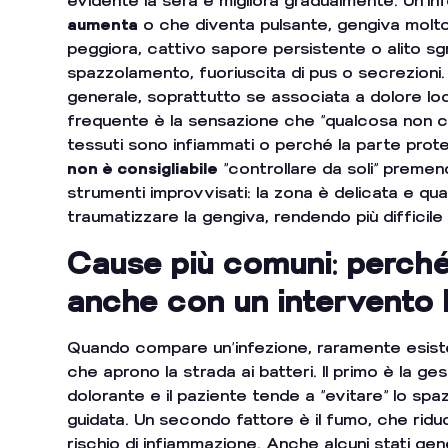
evidente la sera e migliora gradualmente. Un’i
aumenta
o che diventa pulsante, gengiva molto 
peggiora, cattivo sapore persistente o alito 
spazzolamento, fuoriuscita di pus o secrezioni
generale, soprattutto se associata a dolore loca
frequente è la sensazione che “qualcosa non 
tessuti sono infiammati o perché la parte prote
non è consigliabile
“controllare da soli” premen
strumenti improvvisati: la zona è delicata e qu
traumatizzare la gengiva, rendendo più difficile 
Cause più comuni: perché
anche con un intervento 
Quando compare un’infezione, raramente esiste 
che aprono la strada ai batteri. Il primo è la ge
dolorante e il paziente tende a “evitare” lo spa
guidata. Un secondo fattore è il fumo, che riduc
rischio di infiammazione. Anche alcuni stati gen