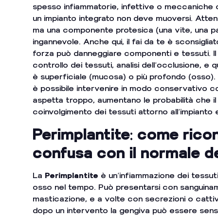
spesso infiammatorie, infettive o meccaniche c
un impianto integrato non deve muoversi. Attenz
ma una componente protesica (una vite, una pa
ingannevole. Anche qui, il fai da te è sconsiglia
forza può danneggiare componenti e tessuti. Il 
controllo dei tessuti, analisi dell’occlusione, 
è superficiale (mucosa) o più profondo (osso).
è possibile intervenire in modo conservativo co
aspetta troppo, aumentano le probabilità che i
coinvolgimento dei tessuti attorno all’impianto 
Perimplantite: come rico
confusa con il normale d
La
Perimplantite
è un’infiammazione dei tessuti
osso nel tempo. Può presentarsi con sanguiname
masticazione, e a volte con secrezioni o catti
dopo un intervento la gengiva può essere sens