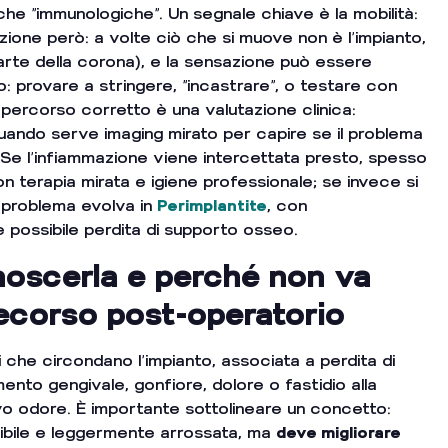
he “immunologiche”. Un segnale chiave è la mobilità:
ione però: a volte ciò che si muove non è l’impianto,
rte della corona), e la sensazione può essere
to: provare a stringere, “incastrare”, o testare con
percorso corretto è una valutazione clinica:
e quando serve imaging mirato per capire se il problema
 Se l’infiammazione viene intercettata presto, spesso
n terapia mirata e igiene professionale; se invece si
l problema evolva in
Perimplantite
, con
e possibile perdita di supporto osseo.
noscerla e perché non va
ecorso post-operatorio
 che circondano l’impianto, associata a perdita di
nto gengivale, gonfiore, dolore o fastidio alla
vo odore. È importante sottolineare un concetto:
ibile e leggermente arrossata, ma
deve migliorare