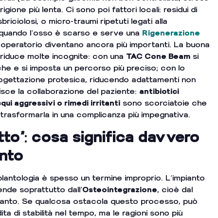
ione più lenta. Ci sono poi fattori locali: residui di
sbriciolosi, o micro-traumi ripetuti legati alla
 quando l’osso è scarso e serve una
Rigenerazione
st-operatorio diventano ancora più importanti. La buona
e riduce molte incognite: con una
TAC Cone Beam
si
che e si imposta un percorso più preciso; con lo
progettazione protesica, riducendo adattamenti non
isce la collaborazione del paziente:
antibiotici
cqui aggressivi o rimedi irritanti
sono scorciatoie che
 trasformarla in una complicanza più impegnativa.
tto”: cosa significa davvero
ento
implantologia è spesso un termine improprio. L’impianto
ende soprattutto dall’
Osteointegrazione
, cioè dal
mpianto. Se qualcosa ostacola questo processo, può
ta di stabilità nel tempo, ma le ragioni sono più